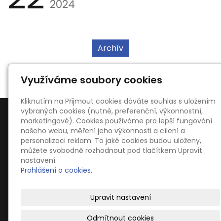
2024
Archív
Využíváme soubory cookies
Kliknutím na Přijmout cookies dáváte souhlas s uložením
vybraných cookies (nutné, preferenční, výkonnostní,
marketingové). Cookies používáme pro lepší fungování
našeho webu, měření jeho výkonnosti a cílení a
personalizaci reklam. To jaké cookies budou uloženy,
můžete svobodně rozhodnout pod tlačítkem Upravit
Kontakty
nastavení.
Ing. Oldřich Kahoun
Prohlášení o cookies.
Dvořákova 754, 66701 Židlochovice
blucinaci@blucinaci.cz
Upravit nastavení
+420 776 086 817
Odmítnout cookies