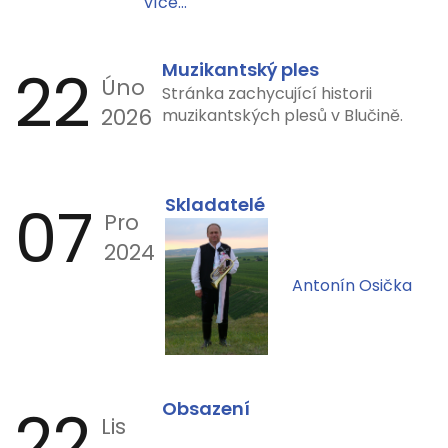
více...
22
Muzikantský ples
Úno
Stránka zachycující historii
2026
muzikantských plesů v Blučině.
07
Skladatelé
Pro
2024
Antonín Osička
22
Obsazení
Lis