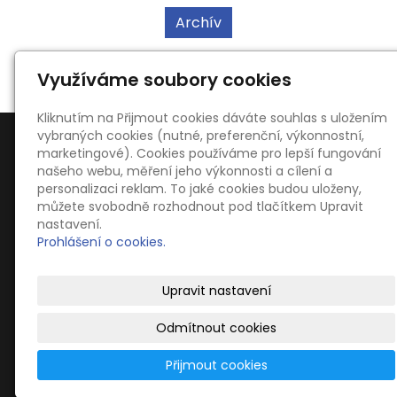
Archív
Využíváme soubory cookies
Kliknutím na Přijmout cookies dáváte souhlas s uložením
vybraných cookies (nutné, preferenční, výkonnostní,
marketingové). Cookies používáme pro lepší fungování
našeho webu, měření jeho výkonnosti a cílení a
personalizaci reklam. To jaké cookies budou uloženy,
můžete svobodně rozhodnout pod tlačítkem Upravit
Kontakty
nastavení.
Ing. Oldřich Kahoun
Prohlášení o cookies.
Dvořákova 754, 66701 Židlochovice
blucinaci@blucinaci.cz
Upravit nastavení
+420 776 086 817
Odmítnout cookies
Přijmout cookies
© Dechová hudba Blučiňáci -
www.blucinaci.cz
-