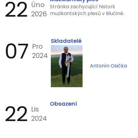
22
Úno
Stránka zachycující historii
2026
muzikantských plesů v Blučině.
07
Skladatelé
Pro
2024
Antonín Osička
22
Obsazení
Lis
2024