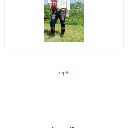
« zpět