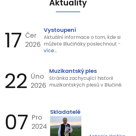
Aktuality
17
Vystoupení
Čer
Aktuální informace o tom, kde si
2026
můžete Blučiňáky poslechnout -
více...
22
Muzikantský ples
Úno
Stránka zachycující historii
2026
muzikantských plesů v Blučině.
07
Skladatelé
Pro
2024