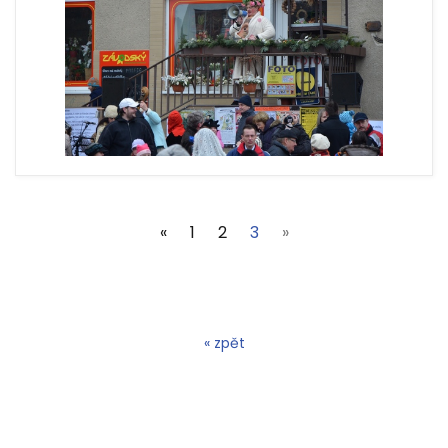
(current)
«
1
2
3
»
« zpět