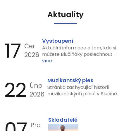
Aktuality
17
Vystoupení
Čer
Aktuální informace o tom, kde si
2026
můžete Blučiňáky poslechnout -
více...
22
Muzikantský ples
Úno
Stránka zachycující historii
2026
muzikantských plesů v Blučině.
07
Skladatelé
Pro