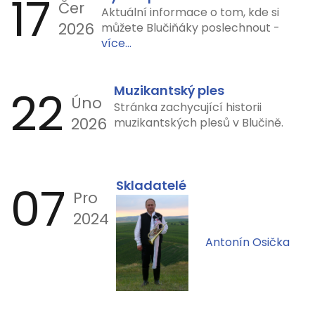
17
Čer
Aktuální informace o tom, kde si
2026
můžete Blučiňáky poslechnout -
více...
22
Muzikantský ples
Úno
Stránka zachycující historii
2026
muzikantských plesů v Blučině.
07
Skladatelé
Pro
2024
Antonín Osička