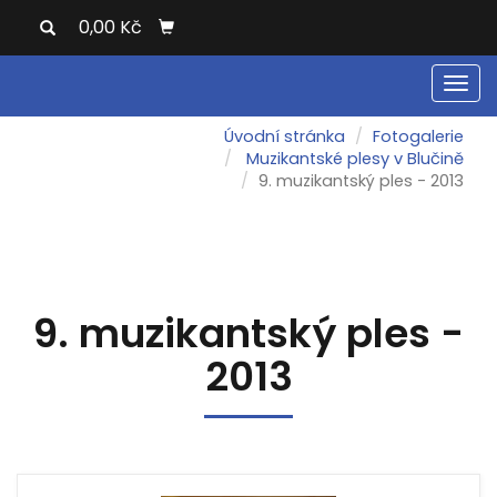
0,00 Kč
Men
Úvodní stránka
Fotogalerie
Muzikantské plesy v Blučině
9. muzikantský ples - 2013
9. muzikantský ples -
2013