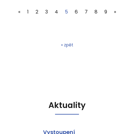
(current)
«
1
2
3
4
5
6
7
8
9
»
« zpět
Aktuality
Vystoupení