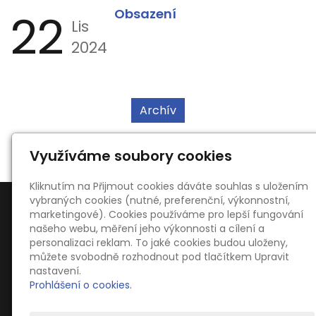
22
Obsazení
Lis
2024
Archív
Využíváme soubory cookies
Kliknutím na Přijmout cookies dáváte souhlas s uložením
vybraných cookies (nutné, preferenční, výkonnostní,
marketingové). Cookies používáme pro lepší fungování
našeho webu, měření jeho výkonnosti a cílení a
personalizaci reklam. To jaké cookies budou uloženy,
můžete svobodně rozhodnout pod tlačítkem Upravit
Kontakty
nastavení.
Ing. Oldřich Kahoun
Prohlášení o cookies.
Dvořákova 754, 66701 Židlochovice