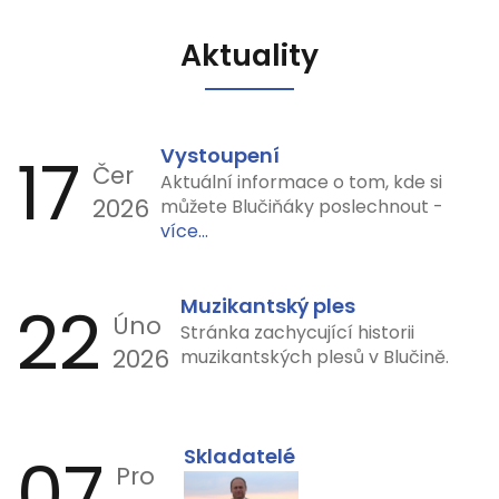
Aktuality
17
Vystoupení
Čer
Aktuální informace o tom, kde si
2026
můžete Blučiňáky poslechnout -
více...
22
Muzikantský ples
Úno
Stránka zachycující historii
2026
muzikantských plesů v Blučině.
07
Skladatelé
Pro