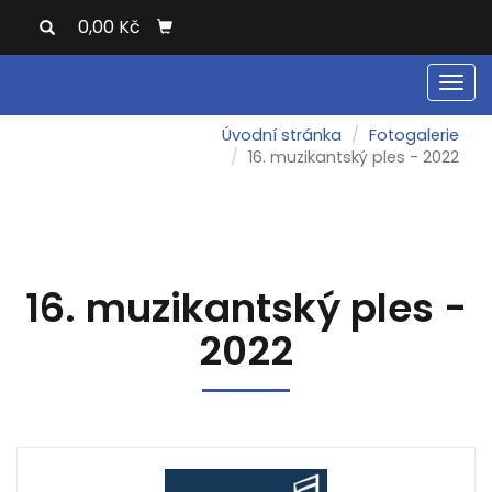
0,00 Kč
Men
Úvodní stránka
Fotogalerie
16. muzikantský ples - 2022
16. muzikantský ples -
2022