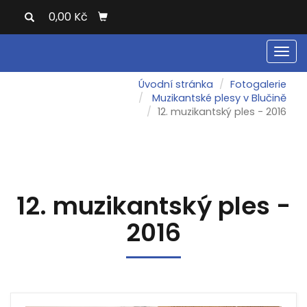
0,00 Kč
Men
Úvodní stránka
Fotogalerie
Muzikantské plesy v Blučině
12. muzikantský ples - 2016
12. muzikantský ples -
2016