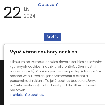
22
Obsazení
Lis
2024
Archív
Využíváme soubory cookies
Kliknutím na Přijmout cookies dáváte souhlas s uložením
vybraných cookies (nutné, preferenční, výkonnostní,
marketingové). Cookies používáme pro lepší fungování
našeho webu, měření jeho výkonnosti a cílení a
personalizaci reklam. To jaké cookies budou uloženy,
můžete svobodně rozhodnout pod tlačítkem Upravit
Kontakty
nastavení.
Ing. Oldřich Kahoun
Prohlášení o cookies.
Dvořákova 754, 66701 Židlochovice