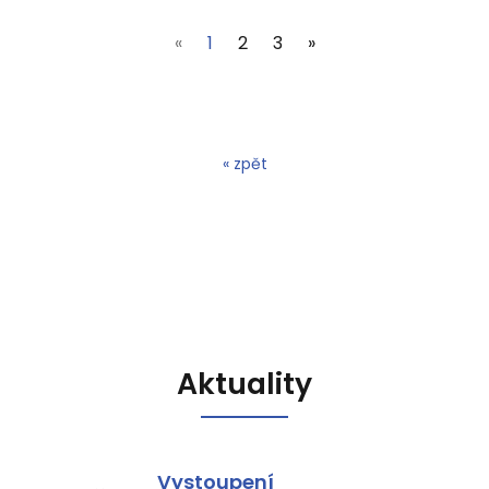
(current)
«
1
2
3
»
« zpět
Aktuality
Vystoupení