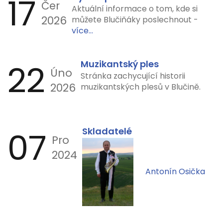
17
Čer
Aktuální informace o tom, kde si
2026
můžete Blučiňáky poslechnout -
více...
22
Muzikantský ples
Úno
Stránka zachycující historii
2026
muzikantských plesů v Blučině.
07
Skladatelé
Pro
2024
Antonín Osička