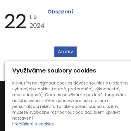
22
Obsazení
Lis
2024
Archív
Využíváme soubory cookies
Kliknutím na Přijmout cookies dáváte souhlas s uložením
vybraných cookies (nutné, preferenční, výkonnostní,
marketingové). Cookies používáme pro lepší fungování
našeho webu, měření jeho výkonnosti a cílení a
personalizaci reklam. To jaké cookies budou uloženy,
můžete svobodně rozhodnout pod tlačítkem Upravit
Kontakty
nastavení.
Ing. Oldřich Kahoun
Prohlášení o cookies.
Dvořákova 754, 66701 Židlochovice