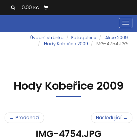
0,00 Kč
Men
Úvodní stránka
Fotogalerie
Akce 2009
Hody Kobeřice 2009
IMG-4754.JPG
Hody Kobeřice 2009
← Předchozí
Následující →
IMG-4754.JPG