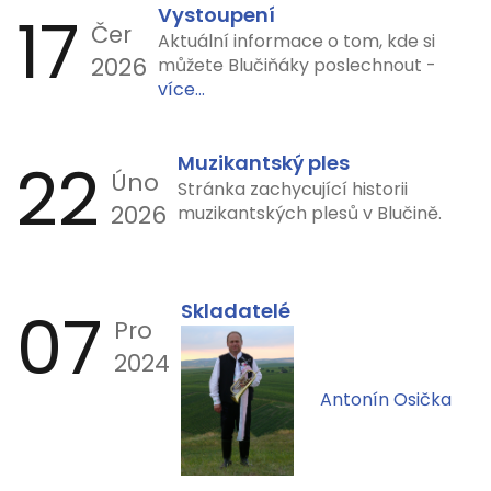
17
Vystoupení
Čer
Aktuální informace o tom, kde si
2026
můžete Blučiňáky poslechnout -
více...
22
Muzikantský ples
Úno
Stránka zachycující historii
2026
muzikantských plesů v Blučině.
07
Skladatelé
Pro
2024
Antonín Osička