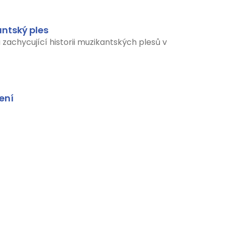
ntský ples
 zachycující historii muzikantských plesů v
ení