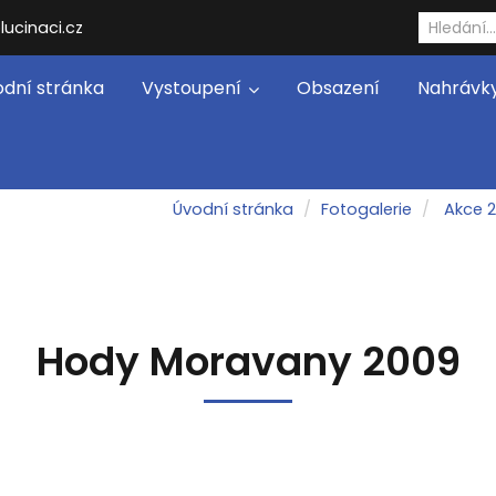
lucinaci.cz
dní stránka
Vystoupení
Obsazení
Nahrávk
Úvodní stránka
Fotogalerie
Akce 
Hody Moravany 2009