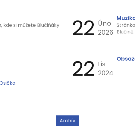
22
Muzika
Úno
, kde si můžete Blučiňáky
Stránka
2026
Blučině.
22
Obsaz
Lis
2024
Osička
Archív