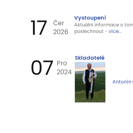
17
Vystoupení
Čer
Aktuální informace o tom
2026
poslechnout -
více...
07
Skladatelé
Pro
2024
Antonín 