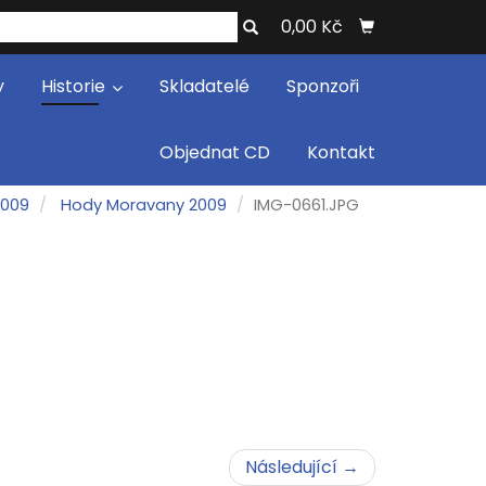
0,00 Kč
y
Historie
Skladatelé
Sponzoři
Objednat CD
Kontakt
2009
Hody Moravany 2009
IMG-0661.JPG
Následující →