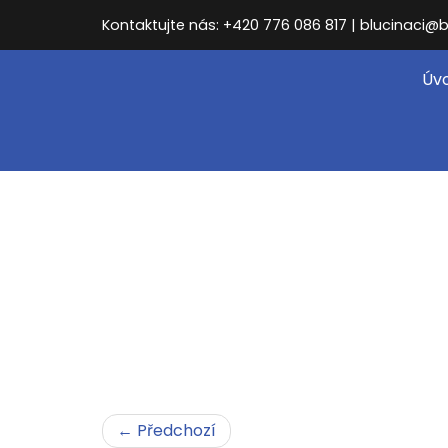
Kontaktujte nás: +420 776 086 817 | blucinaci@b
Úvo
← Předchozí