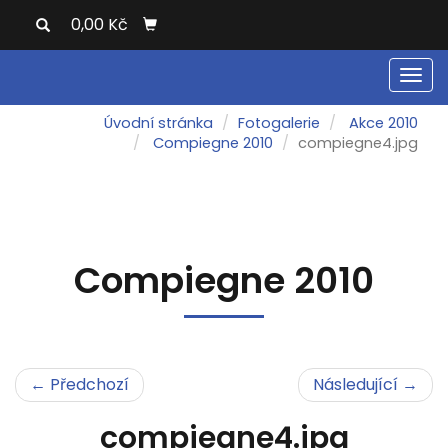
0,00 Kč
Men
Úvodní stránka
Fotogalerie
Akce 2010
Compiegne 2010
compiegne4.jpg
Compiegne 2010
← Předchozí
Následující →
compiegne4.jpg