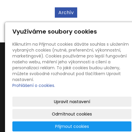
Archív
Využíváme soubory cookies
Kliknutím na Přijmout cookies dáváte souhlas s uložením
vybraných cookies (nutné, preferenční, výkonnostní,
marketingové). Cookies používáme pro lepší fungování
našeho webu, měření jeho výkonnosti a cílení a
personalizaci reklam. To jaké cookies budou uloženy,
můžete svobodně rozhodnout pod tlačítkem Upravit
Kontakty
nastavení.
Ing. Oldřich Kahoun
Prohlášení o cookies.
Dvořákova 754, 66701 Židlochovice
blucinaci@blucinaci.cz
Upravit nastavení
+420 776 086 817
Odmítnout cookies
Přijmout cookies
© Dechová hudba Blučiňáci -
www.blucinaci.cz
-