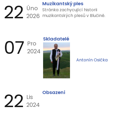
22
Muzikantský ples
Úno
Stránka zachycující historii
2026
muzikantských plesů v Blučině.
07
Skladatelé
Pro
2024
Antonín Osička
22
Obsazení
Lis
2024