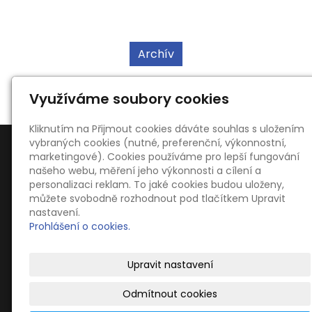
Archív
Využíváme soubory cookies
Kliknutím na Přijmout cookies dáváte souhlas s uložením
vybraných cookies (nutné, preferenční, výkonnostní,
marketingové). Cookies používáme pro lepší fungování
našeho webu, měření jeho výkonnosti a cílení a
personalizaci reklam. To jaké cookies budou uloženy,
můžete svobodně rozhodnout pod tlačítkem Upravit
Kontakty
nastavení.
Ing. Oldřich Kahoun
Prohlášení o cookies.
Dvořákova 754, 66701 Židlochovice
blucinaci@blucinaci.cz
Upravit nastavení
+420 776 086 817
Odmítnout cookies