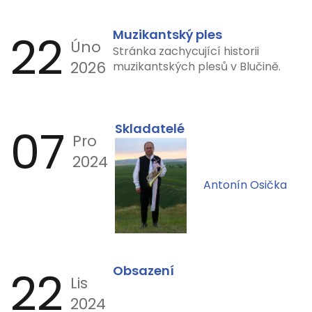
22
Muzikantský ples
Úno
Stránka zachycující historii
2026
muzikantských plesů v Blučině.
07
Skladatelé
Pro
2024
Antonín Osička
22
Obsazení
Lis
2024