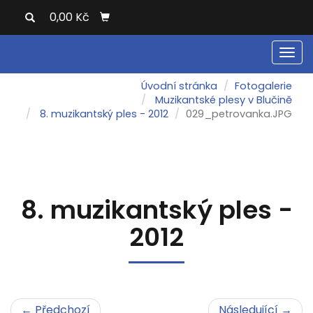
0,00 Kč
Men
Úvodní stránka
Fotogalerie
Muzikantské plesy v Blučině
8. muzikantský ples - 2012
029_petrovanka.JPG
8. muzikantský ples -
2012
← Předchozí
Následující →