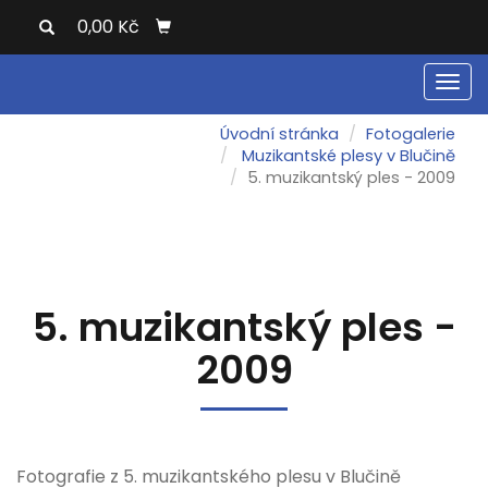
0,00 Kč
Men
Úvodní stránka
Fotogalerie
Muzikantské plesy v Blučině
5. muzikantský ples - 2009
5. muzikantský ples -
2009
Fotografie z 5. muzikantského plesu v Blučině