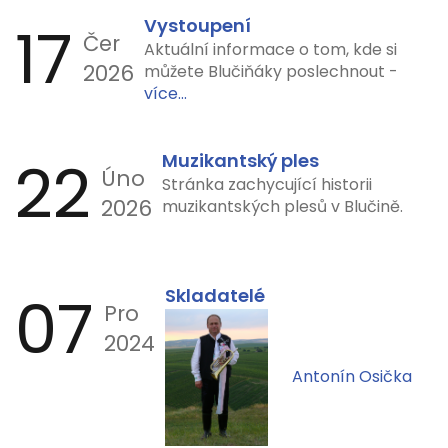
17
Vystoupení
Čer
Aktuální informace o tom, kde si
2026
můžete Blučiňáky poslechnout -
více...
22
Muzikantský ples
Úno
Stránka zachycující historii
2026
muzikantských plesů v Blučině.
07
Skladatelé
Pro
2024
Antonín Osička