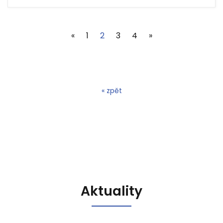
(current)
«
1
2
3
4
»
« zpět
Aktuality